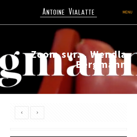
MENU
Zoom sur… Wendla
Bergmann